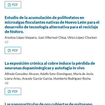
PDF
Estudio de la acumulación de polifosfatos en
microalgas floculantes nativas de Nuevo León para el
desarrollo de tecnología alternativa para el reciclaje
de fósforo.
Arantxa López-Vaquera, Juan Villarreal-Chiua, Ulrico López-Chucken
47
PDF
La exposición crónica al cobre induce la pérdida de
neuronas dopaminérgicas y autofagia in vivo
Alfredo González-Alcocer, Adolfo Soto-Domínguez, María de Jesús
Loera-Arias, Aracely García-García, Humberto Rodríguez-Rocha
48
PDF
Las nanopartículas de oro cubiertas de quitosano