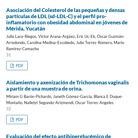
Asociación del Colesterol de las pequeñas y densas
partículas de LDL (sd-LDL-C) y el perfil pro-
inflamatorio con obesidad abdominal en jóvenes de
Mérida, Yucatán
Julio Lara-Riegos, Víctor Arana-Argáez, Eric Uc-Ek, Óscar Guzmán-
Arredondo, Carolina Medina-Escobedo, Julio Torres-Romero, Mario
Ramírez-Camacho
31
PDF
Aislamiento y axenización de Trichomonas vaginalis
a partir de una muestra de orina.
Miriam G Barón-Pichardo, Janeth Gómez-García, Blanca E Duque-
Montaño, Nallelyt Segundo-Arizmendi, Oscar Torres-Angeles
32
PDF
Evaluación del efecto antihiperglucémico de