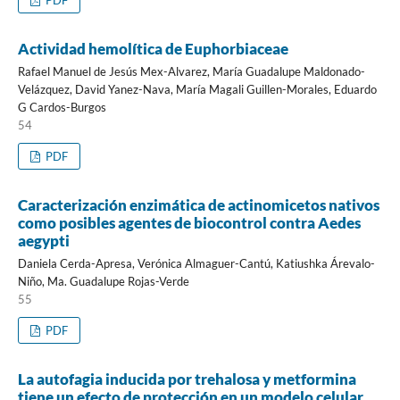
PDF
Actividad hemolítica de Euphorbiaceae
Rafael Manuel de Jesús Mex-Alvarez, María Guadalupe Maldonado-
Velázquez, David Yanez-Nava, María Magali Guillen-Morales, Eduardo
G Cardos-Burgos
54
PDF
Caracterización enzimática de actinomicetos nativos
como posibles agentes de biocontrol contra Aedes
aegypti
Daniela Cerda-Apresa, Verónica Almaguer-Cantú, Katiushka Árevalo-
Niño, Ma. Guadalupe Rojas-Verde
55
PDF
La autofagia inducida por trehalosa y metformina
tiene un efecto de protección en un modelo celular