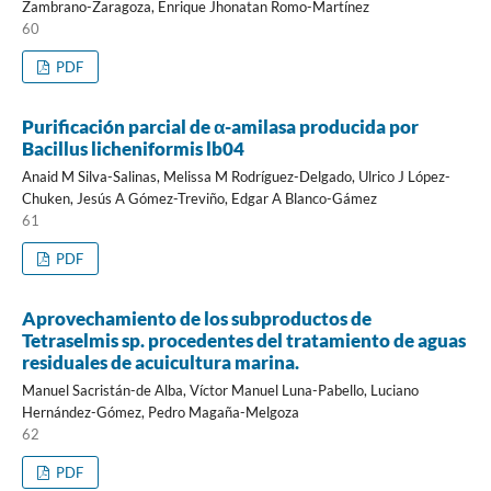
Zambrano-Zaragoza, Enrique Jhonatan Romo-Martínez
60
PDF
Purificación parcial de α-amilasa producida por
Bacillus licheniformis lb04
Anaid M Silva-Salinas, Melissa M Rodríguez-Delgado, Ulrico J López-
Chuken, Jesús A Gómez-Treviño, Edgar A Blanco-Gámez
61
PDF
Aprovechamiento de los subproductos de
Tetraselmis sp. procedentes del tratamiento de aguas
residuales de acuicultura marina.
Manuel Sacristán-de Alba, Víctor Manuel Luna-Pabello, Luciano
Hernández-Gómez, Pedro Magaña-Melgoza
62
PDF