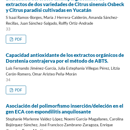
extractos de dos variedades de Citrus sinensis Osbeck
y Citrus paradisi cultivadas en Yucatán
S Isaai Ramos-Borges, Maria J Herrera-Calderón, Amanda Sánchez-
Recillas, Juan Sánchez-Salgado, Rolffy Ortiz-Andrade
33
PDF
Capacidad antioxidante de los extractos orgánicos de
Dorstenia contrajerva por el método de ABTS.
Luis Fernando Jiménez-García, Julia Estephania Villegas Pérez, Litzia
Cerón-Romero, Omar Aristeo Peña-Morán
34
PDF
Asociación del polimorfismo inserción/deleción en el
gen ECA con espondilitis anquilosante
Stephanie Marlenne Valdez-López, Noemí García-Magallanes, Carolina
Bojórquez-Sánchez, José Francisco Zambrano-Zaragoza, Enrique