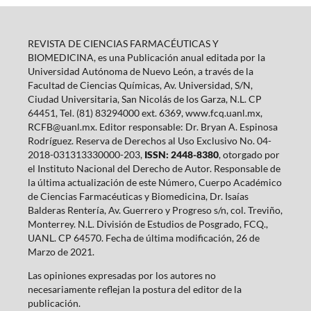
REVISTA DE CIENCIAS FARMACÉUTICAS Y
BIOMEDICINA, es una Publicación anual editada por la
Universidad Autónoma de Nuevo León, a través de la
Facultad de Ciencias Químicas, Av. Universidad, S/N,
Ciudad Universitaria, San Nicolás de los Garza, N.L. CP
64451, Tel. (81) 83294000 ext. 6369, www.fcq.uanl.mx,
RCFB@uanl.mx. Editor responsable: Dr. Bryan A. Espinosa
Rodríguez. Reserva de Derechos al Uso Exclusivo No. 04-
2018-031313330000-203,
ISSN: 2448-8380
, otorgado por
el Instituto Nacional del Derecho de Autor. Responsable de
la última actualización de este Número, Cuerpo Académico
de Ciencias Farmacéuticas y Biomedicina, Dr. Isaías
Balderas Rentería, Av. Guerrero y Progreso s/n, col. Treviño,
Monterrey. N.L. División de Estudios de Posgrado, FCQ.,
UANL. CP 64570. Fecha de última modificación, 26 de
Marzo de 2021.
Las opiniones expresadas por los autores no
necesariamente reflejan la postura del editor de la
publicación.