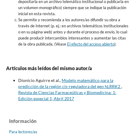
depositarla en un archivo telemático institucional o publicarla en
un volumen monográfico) siempre que se indique la publicación
inicial en esta revista.
Se permite y recomienda a los autores/as difundir su obra a
través de Internet (p. ej.: en archivos telemáticos institucionales
o en su página web) antes y durante el proceso de envío, lo cual
puede producir intercambios interesantes y aumentar las citas
de la obra publicada. (Véase
El efecto del acceso abierto
).
Artículos más leídos del mismo autor/a
Dionicio Aguirre et al.,
Modelo matemático para la
predicción de la región cis-reguladora del gen hLRRK2
,
Revista de Ciencias Farmaceúticas y Biomedicina: 1:
Edición especial 1, Abril 2017
Información
Para lectores/as