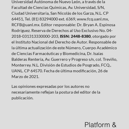
Universidad Autónoma de Nuevo León, a través de la
Facultad de Ciencias Químicas, Av. Universidad, S/N,
Ciudad Universitaria, San Nicolás de los Garza, N.L. CP
64451, Tel. (81) 83294000 ext. 6369, www.fcq.uanl.mx,
RCFB@uanl.mx. Editor responsable: Dr. Bryan A. Espinosa
Rodríguez. Reserva de Derechos al Uso Exclusivo No. 04-
2018-031313330000-203,
ISSN: 2448-8380
, otorgado por
el Instituto Nacional del Derecho de Autor. Responsable de
la última actualización de este Número, Cuerpo Académico
de Ciencias Farmacéuticas y Biomedicina, Dr. Isaías
Balderas Rentería, Av. Guerrero y Progreso s/n, col. Treviño,
Monterrey. N.L. División de Estudios de Posgrado, FCQ.,
UANL. CP 64570. Fecha de última modificación, 26 de
Marzo de 2021.
Las opiniones expresadas por los autores no
necesariamente reflejan la postura del editor de la
publicación.